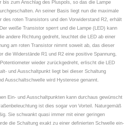
r bis zum Anschlag des Pluspols, so das die Lampe
 durchgeschalten. An seiner Basis liegt nun die maximale
 des roten Transistors und den Vorwiderstand R2, erhält
 Der weiße Transistor sperrt und die Lampe (LED) kann
die andere Richtung gedreht, leuchtet die LED ab einer
nung am roten Transistor nimmt soweit ab, das dieser
über die Widerstände R1 und R2 eine positive Spannung,
 Potentiometer wieder zurückgedreht, erlischt die LED
lt- und Ausschaltpunkt liegt bei dieser Schaltung
und Ausschaltschwelle wird Hysterese genannt.
chen Ein- und Ausschaltpunkten kann durchaus gewünscht
raßenbeleuchtung ist dies sogar von Vorteil. Naturgemäß
ßig. Sie schwankt quasi immer mit einer geringen
de die Schaltung exakt zu einer definierten Schwelle ein-