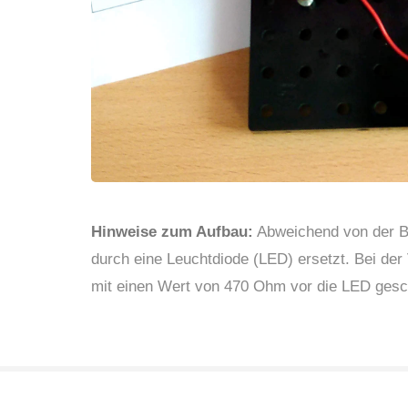
Hinweise zum Aufbau:
Abweichend von der B
durch eine Leuchtdiode (LED) ersetzt. Bei de
mit einen Wert von 470 Ohm vor die LED gesc