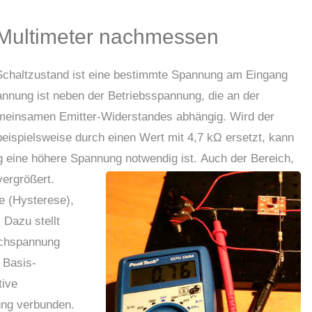
 Multimeter nachmessen
 Schaltzustand ist eine bestimmte Spannung am Eingang
annung ist neben der Betriebsspannung, die an der
emeinsamen Emitter-Widerstandes abhängig. Wird der
eispielsweise durch einen Wert mit 4,7 kΩ ersetzt, kann
g eine höhere Spannung notwendig ist.
Auch der Bereich,
vergrößert.
e (Hysterese),
Dazu stellt
ichspannung
 Basis-
tive
ung verbunden.